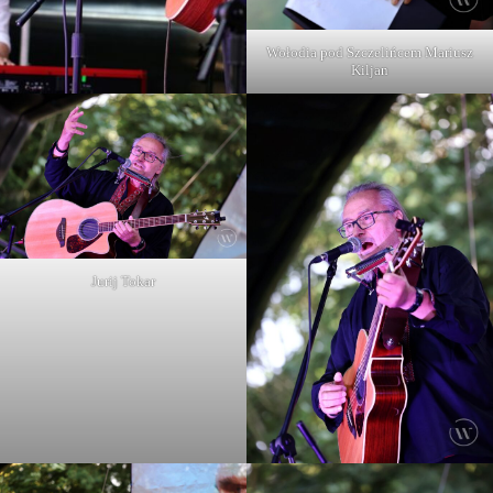
Wołodia pod Szczelińcem Mariusz
Kiljan
Jurij Tokar