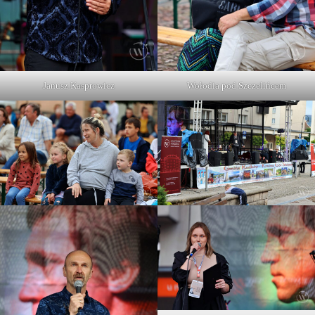
Janusz Kasprowicz
Wołodia pod Szczelińcem