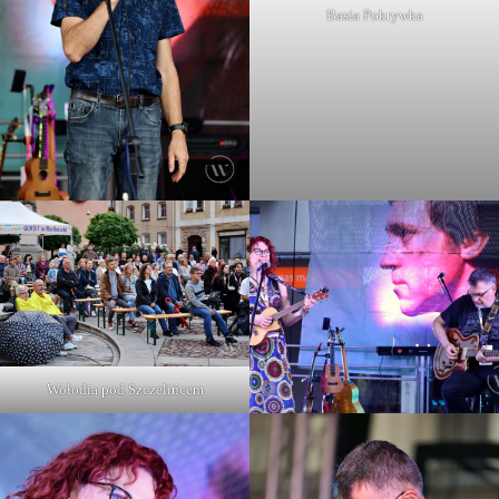
Basia Pokrywka
Wołodia pod Szczelińcem