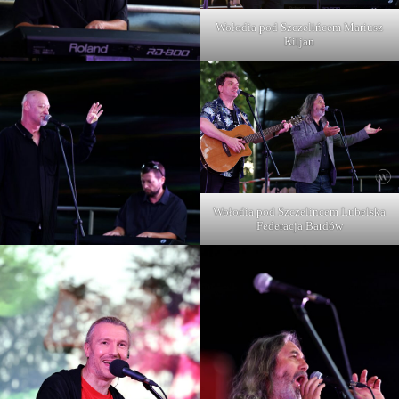
Wołodia pod Szczelińcem Mariusz
Kiljan
Wołodia pod Szczelincem Lubelska
Federacja Bardów