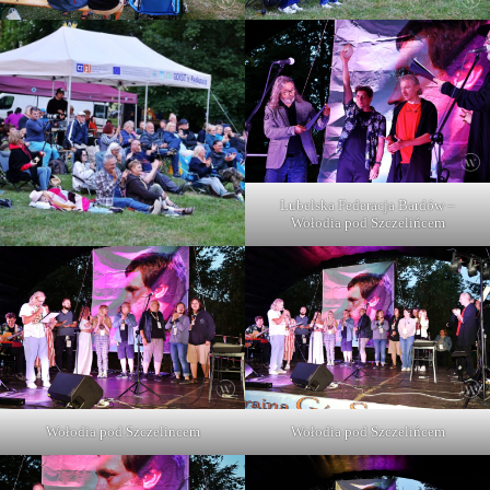
Lubelska Federacja Bardów –
Wołodia pod Szczelińcem
Wołodia pod Szczelincem
Wołodia pod Szczelińcem